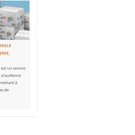
 GAGNERAIT-IL À
 DRUPAL OU EN UN
 ?
urant d'Internet a à
ompagné et accéléré
s entre les solutions
tités commerciales
 ...