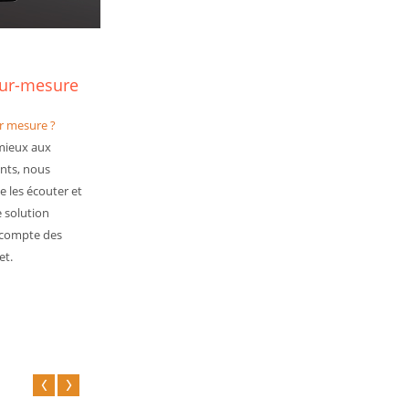
sur-mesure
ur mesure ?
mieux aux
ents, nous
 les écouter et
 solution
 compte des
et.