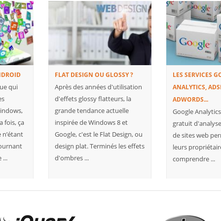
DÉVELOPPER VOTRE SITE E-
VOTRE SITE
GN’ OU ‘SITE
COMMERCE AVEC PRESTASHOP
PASSER EN
PrestaShop est la solution e-
AUTRE CMS
commerce opensource la plus
ive design
L'essor fulg
utilisée en France et se
iquement à
la fois acc
développe de manière
ilisez. Que
les synergie
conséquente à l’international ...
ordinateur,
issues d'en
le ...
et les projets