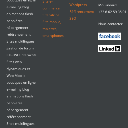
boutiques en ligne
Site e-
Wordpress
Moulineaux
e-mailing blog
commerce
Référencement
+33 6 62 59 35 01
animations flash
Site vitrine
SEO
bannières
Site mobile,
Nous contacter
hébergement
tablettes,
référencement
smartphones
Sites multilingues
gestion de forum
CD-DVD interactifs
Sites web
dynamiques et
Web Mobile
boutiques en ligne
e-mailing blog
animations flash
bannières
hébergement
référencement
Sites multilingues