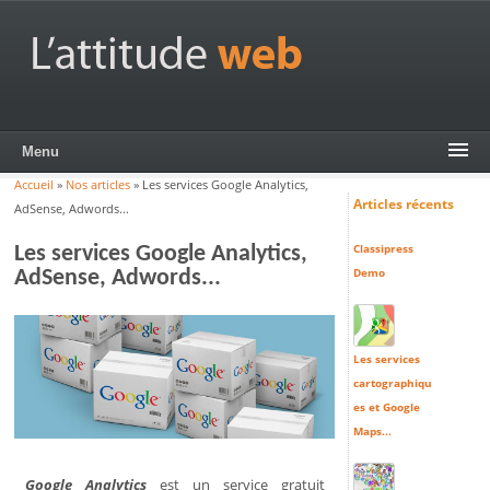
Aller au contenu principal
L'Attitude
Web
Menu
Accueil
»
Nos articles
»
Les services Google Analytics,
Vous êtes ici
Articles récents
AdSense, Adwords...
Classipress
Les services Google Analytics,
Demo
AdSense, Adwords...
Les services
cartographiqu
es et Google
Maps...
Google Analytics
est un service gratuit