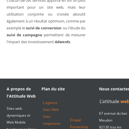
Chacun de ces services apporte en soi un plus
important pour un site web, mais leur
utilisation conjointe ou croisée aboutit
également à un résultat optimum, comme par
exemple le
suivi de conversion
ou l'étude du
suivi de campagne
permettent de mesurer
l'impact des investissement
Adwords.
A propos de
Plan du site
Nous contacte
l'Attitude Web
L'agence
Sites web
Sites Web
67 avenue du bas
dynamiques et
Sites
Drupal
Meudon
Web Mobile
responsive
Prestashop
92130 Issy les