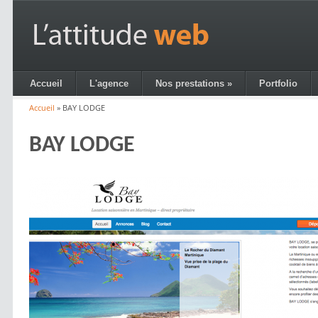
Aller au contenu principal
L'Attitude
Web
Accueil
L'agence
Nos prestations
»
Portfolio
Accueil
»
BAY LODGE
Vous êtes ici
BAY LODGE